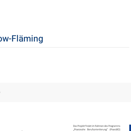
tow-Fläming
O